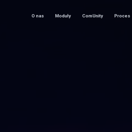
O nas
Moduły
ComUnity
Proces