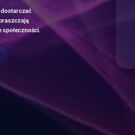
y dostarczać
upraszczają
 społeczności.
y